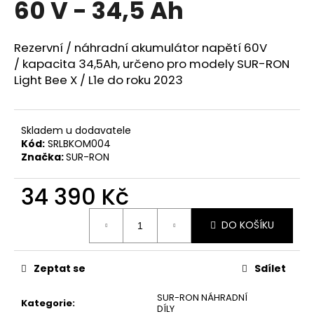
60 V - 34,5 Ah
a
j
Rezervní / náhradní akumulátor napětí 60V
í
/ kapacita 34,5Ah, určeno pro modely SUR-RON
t
Light Bee X / L1e do roku 2023
?
Skladem u dodavatele
Kód:
SRLBKOM004
Značka:
SUR-RON
HLEDAT
34 390 Kč
Měrná
D
DO KOŠÍKU
cena:
o
p
o
Zeptat se
Sdílet
r
SUR-RON NÁHRADNÍ
u
Kategorie
:
DÍLY