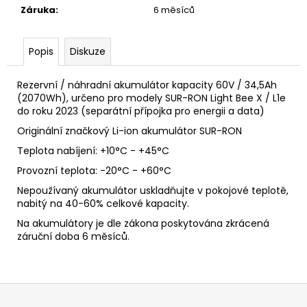
č
Záruka
:
6 měsíců
u
j
e
Popis
Diskuze
m
e
Rezervní / náhradní akumulátor kapacity 60V / 34,5Ah
(2070Wh), určeno pro modely SUR-RON Light Bee X / L1e
do roku 2023 (separátní přípojka pro energii a data)
LIGHT
BEE
Originální značkový Li-ion akumulátor SUR-RON
SUR-
Teplota nabíjení: +10°C - +45°C
RON
ZESÍLENÝ
Provozní teplota: -20°C - +60°C
ŘEMEN
POHONU
Nepoužívaný akumulátor uskladňujte v pokojové teplotě,
HDT
nabitý na 40-60% celkové kapacity.
8M
560
Na akumulátory je dle zákona poskytována zkrácená
16MM
záruční doba 6 měsíců.
GT3
790
Kč
Z