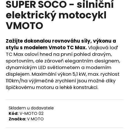
SUPER SOCO - silniční
a
elektrický motocykl
j
í
VMOTO
t
?
Zažijte dokonalou rovnováhu síly, výkonu a
stylu s modelem Vmoto TC Max.
Vlajková loď
TC Max osloví hned na první pohled dravým,
sportovním, ale zároveň elegantním designem,
dynamickým LED světlometem a moderním
HLEDAT
displejem. Maximální výkon 5,1 kW, max. rychlost
110km/ha výjimečné zrychlení jsou možné díky
špičkovému motoru a lehké konstrukci.
D
o
p
Skladem u dodavatele
o
Kód:
V-MOTO 02
r
Značka:
V MOTO
u