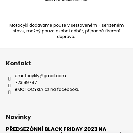
Motocykl dodáváme pouze v sestaveném - seřízeném
stavu, možný pouze osobní odběr, případně firemní
doprava.
Z
á
Kontakt
p
a
emotocykly
@
gmail.com
t
723199747
í
eMOTOCYKLY.cz na facebooku
Novinky
PŘEDSEZÓNNÍ BLACK FRIDAY 2023 NA