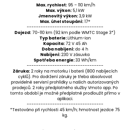
Max. rychlost:
95 – 110 km/h
Max. výkon:
5,1 kW
Jmenovitý výkon:
3,9 kW
Max. úhel stoupání:
17°
---------------------------------
Dojezd:
70-110 km (92 km podle WMTC Stage 3*)
Typ baterie:
Lithium-ion
Kapacita:
72 V 45 Ah
Doba nabíjení:
do 4 h
Nabíjení:
230 V zásuvka
Spotřeba energie:
33 Wh/km
---------------------------------
Záruka:
2 roky na motorku i baterii (800 nabíjecích
cyklů). Pro dodržení záruky je třeba absolvovat
pravidelné servisní prohlídky u našich autorizovaných
prodejců. 2 roky předplatného služby Vmoto app. Po
tomto období je možné předplatné prodloužit přímo v
aplikaci.
---------------------------------
*Testováno při rychlosti 45 km/h; hmotnost jezdce 75
kg.