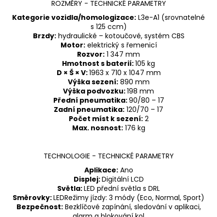
ROZMĚRY - TECHNICKÉ PARAMETRY
Kategorie vozidla/homologizace:
L3e-A1 (srovnatelné
s 125 ccm)
Brzdy:
hydraulické – kotoučové, systém CBS
Motor:
elektrický s řemenicí
Rozvor:
1 347 mm
Hmotnost s baterií:
105 kg
D × Š × V:
1963 x 710 x 1047 mm
Výška sezení:
890 mm
Výška podvozku:
198 mm
Přední pneumatika:
90/80 – 17
Zadní pneumatika:
120/70 – 17
Počet míst k sezení:
2
Max. nosnost:
176 kg
TECHNOLOGIE - TECHNICKÉ PARAMETRY
Aplikace:
Ano
Displej:
Digitální LCD
Světla:
LED přední světla s DRL
Směrovky:
LEDRežimy jízdy: 3 módy (Eco, Normal, Sport)
Bezpečnost:
Bezklíčové zapínání, sledování v aplikaci,
alarm a blokování kol