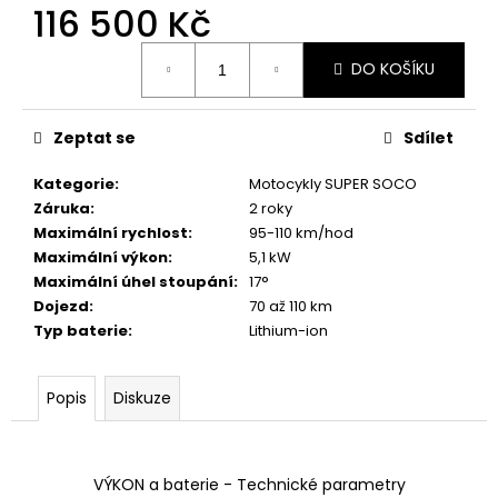
č
116 500 Kč
u
j
Měrná
DO KOŠÍKU
cena:
e
m
e
Zeptat se
Sdílet
Kategorie
:
Motocykly SUPER SOCO
TC
MAX
Záruka
:
2 roky
SPOKE
Maximální rychlost
:
95-110 km/hod
BLACK
Maximální výkon
:
5,1 kW
-
Maximální úhel stoupání
:
17°
SUPER
SOCO
Dojezd
:
70 až 110 km
-
Typ baterie
:
Lithium-ion
SILNIČNÍ
ELEKTRICKÝ
MOTOCYKL
VMOTO
Popis
Diskuze
116
500
Kč
VÝKON a baterie - Technické parametry