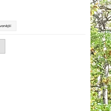
BLUE - SUPER SOCO -
RICKÝ MOTOCYKL
vanější