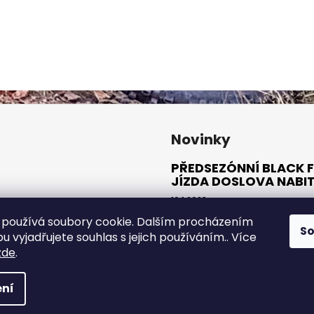
Novinky
PŘEDSEZÓNNÍ BLACK F
JÍZDA DOSLOVA NABI
10.1.2023
používá soubory cookie. Dalším procházením
S
ARCHIV
 vyjadřujete souhlas s jejich používáním.. Více
zde
.
a vyhrazena.
ní