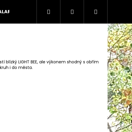
Hledat
Přihlášení
Nákupní
ALARIA náhradní díly
Koloběžky - odrážedla - čty
košík
tí blízký LIGHT BEE, ale výkonem shodný s obřím
kruh i do města.
Následující