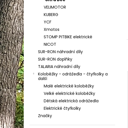
LIGHT BEE BLATNÍK ZADNÍ POD SEDLO
l
VELIMOTOR
489 Kč
KUBERG
YCF
Xmotos
STOMP PITBIKE elektrické
NICOT
SUR-RON náhradní díly
SUR-RON doplňky
TALARIA náhradní díly
Koloběžky - odrážedla - čtyřkolky a
další
Malé elektrické koloběžky
Velké elektrické koloběžky
Dětská elektrická odrážedla
Elektrické čtyřkolky
Značky