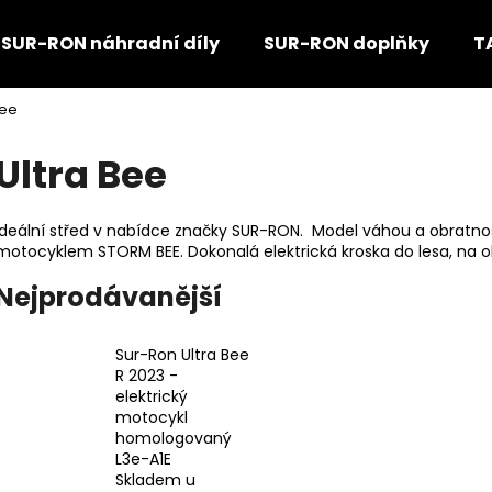
SUR-RON náhradní díly
SUR-RON doplňky
T
Bee
Co potřebujete najít?
Ultra Bee
HLEDAT
Ideální střed v nabídce značky SUR-RON. Model váhou a obratnos
motocyklem STORM BEE. Dokonalá elektrická kroska do lesa, na o
Nejprodávanější
Doporučujeme
Sur-Ron Ultra Bee
R 2023 -
elektrický
motocykl
homologovaný
L3e-A1E
Skladem u