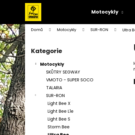
K
Přejít
na
o
Motocykly
obsah
Zpět
Zpět
š
do
do
í
Domů
Motocykly
SUR-RON
Ultra 
k
obchodu
obchodu
P
o
Kategorie
Přeskočit
s
kategorie
t
Motocykly
r
SKŮTRY SEGWAY
a
VMOTO - SUPER SOCO
n
TALARIA
n
SUR-RON
í
Light Bee X
p
Light Bee L1e
a
Light Bee S
n
Storm Bee
e
Ultra Bee