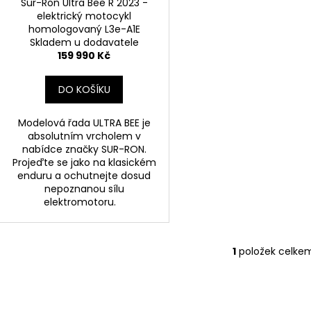
d
Sur-Ron Ultra Bee R 2023 -
elektrický motocykl
u
homologovaný L3e-A1E
k
Skladem u dodavatele
t
159 990 Kč
ů
DO KOŠÍKU
Modelová řada ULTRA BEE je
absolutním vrcholem v
nabídce značky SUR-RON.
Projeďte se jako na klasickém
enduru a ochutnejte dosud
nepoznanou sílu
elektromotoru.
1
položek celke
O
v
l
á