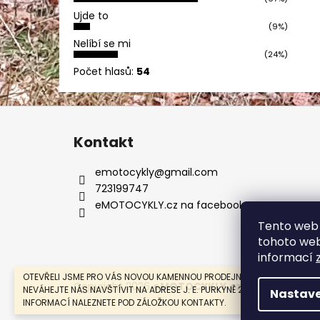
Ujde to
(9%)
Nelíbí se mi
(24%)
Počet hlasů:
54
Z
á
Kontakt
p
a
emotocykly
@
gmail.com
t
723199747
í
eMOTOCYKLY.cz na facebooku
Tento web 
tohoto webu
informací
OTEVŘELI JSME PRO VÁS NOVOU KAMENNOU PRODEJNU V MOSTĚ.
Copyright 2026
eMOTOCYKLY.cz
. Všechna práv
NEVÁHEJTE NÁS NAVŠTÍVIT NA ADRESE J. E. PURKYNĚ 274, MOST. VÍCE
Nastave
INFORMACÍ NALEZNETE POD ZÁLOŽKOU KONTAKTY.