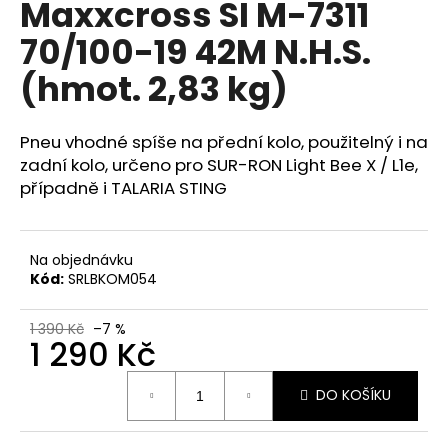
Maxxcross SI M-7311
a
70/100-19 42M N.H.S.
j
í
(hmot. 2,83 kg)
t
?
Pneu vhodné spíše na přední kolo, použitelný i na
zadní kolo, určeno pro SUR-RON Light Bee X / L1e,
případně i TALARIA STING
HLEDAT
Na objednávku
Kód:
SRLBKOM054
D
1 390 Kč
–7 %
o
1 290 Kč
p
Měrná
o
DO KOŠÍKU
cena:
r
u