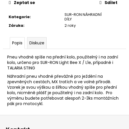
č
Zeptat se
Sdílet
u
j
SUR-RON NÁHRADNÍ
Kategorie
:
e
DÍLY
m
Záruka
:
2 roky
e
Popis
Diskuze
LIGHT
BEE
Pneu vhodné spíše na přední kolo, použitelný i na zadní
SUR-
kolo, určeno pro SUR-RON Light Bee X / L1e, případně i
RON
TALARIA STING
ZESÍLENÝ
ŘEMEN
Náhradní pneu vhodné převážně pro ježdění na
POHONU
zpevněných cestách, MX tratích a ve volné přírodě.
HDT
Vzorek je svou výškou a šířkou vhodný spíše pro přední
8M
kolo, nicméně plášť je použitelný i na zadní kolo. Pro
560
16MM
výměnu budete potřebovat alespoň 2-3ks montážních
GT3
pák pro motocykl.
790
Kč
Z
á