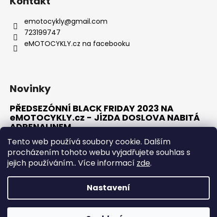
Kontakt
p
a
emotocykly
@
gmail.com
t
723199747
í
eMOTOCYKLY.cz na facebooku
Novinky
PŘEDSEZÓNNÍ BLACK FRIDAY 2023 NA
eMOTOCYKLY.cz - JÍZDA DOSLOVA NABITÁ
ADRENALINEM
10.1.2023
Tento web používá soubory cookie. Dalším
procházením tohoto webu vyjadřujete souhlas s
jejich používáním.. Více informací
zde
.
ARCHIV
Nastavení
Vytvořil Shoptet
OTEVŘELI JSME PRO VÁS NOVOU KAMENNOU PRODEJNU V
MOSTĚ. NEVÁHEJTE NÁS NAVŠTÍVIT NA ADRESE J. E. PURKYNĚ
Copyright 2026
eMOTOCYKLY.cz
. Všechna práva
274, MOST. VÍCE INFORMACÍ NALEZNETE POD ZÁLOŽKOU