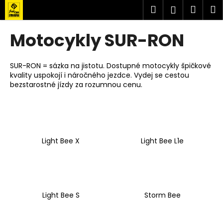
K
Přejít
Hledat
Náku
M
Přihlášen
na
o
obsah
Zpět
Zpět
košík
š
Motocykly SUR-RON
í
C
k
o
SUR-RON = sázka na jistotu. Dostupné motocykly špičkové
kvality uspokojí i náročného jezdce. Vydej se cestou
p
bezstarostné jízdy za rozumnou cenu.
o
t
ř
e
Light Bee X
Light Bee L1e
b
u
j
e
t
Light Bee S
Storm Bee
e
n