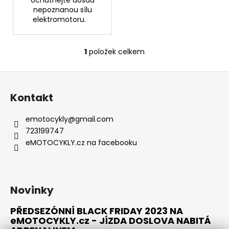
nepoznanou sílu
elektromotoru.
1
položek celkem
O
v
Z
l
á
á
Kontakt
d
p
a
a
emotocykly
@
gmail.com
c
t
723199747
í
í
eMOTOCYKLY.cz na facebooku
p
r
v
k
Novinky
y
v
PŘEDSEZÓNNÍ BLACK FRIDAY 2023 NA
ý
eMOTOCYKLY.cz - JÍZDA DOSLOVA NABITÁ
p