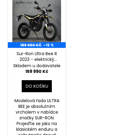
V
č
r
ý
u
o
j
p
d
e
i
m
u
s
e
k
p
t
r
189 990 KČ
–15 %
ů
TALARIA
o
Sur-Ron Ultra Bee R
STING
2023 - elektrický
d
R
motocykl
Skladem u dodavatele
L1E
u
homologovaný L3e-
159 990 Kč
8KW
A1E
k
2024
ČERNÁ/ZELENÁ
t
DO KOŠÍKU
-
HOMOLOGOVANÁ
ů
135
Modelová řada ULTRA
990
BEE je absolutním
Kč
vrcholem v nabídce
značky SUR-RON.
Projeďte se jako na
klasickém enduru a
ochutnejte dosud