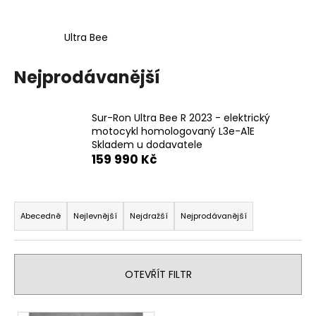
a
j
Ultra Bee
í
t
Nejprodávanější
?
Sur-Ron Ultra Bee R 2023 - elektrický
motocykl homologovaný L3e-A1E
Skladem u dodavatele
159 990 Kč
HLEDAT
Ř
a
Abecedně
Nejlevnější
Nejdražší
Nejprodávanější
D
z
o
e
p
o
n
OTEVŘÍT FILTR
r
í
u
p