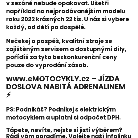
č
v sezóně nebude opakovat. Ušetři
u
například na nejprodávanějším modelu
j
roku 2022 krásných 22 tis. U nás si vybere
e
každý, od dětí po dospělé.
m
e
Nečekej a pospěš, kvalitní stroje se
zajištěným servisem a dostupnými díly,
TC
pořídíš za tyto bezkonkurenční ceny
MAX
SPOKE
pouze do vyprodání zásob.
BLACK
-
www.eMOTOCYKLY.cz – JÍZDA
SUPER
SOCO
DOSLOVA NABITÁ ADRENALINEM
-
⚡️
SILNIČNÍ
ELEKTRICKÝ
MOTOCYKL
PS: Podnikáš? Podnikej s elektrickým
VMOTO
motocyklem a uplatni si odpočet DPH.
116
500
Kč
Tápete, nevíte, nejste si jisti výběrem?
Rádi vám poradíme. Volejte naší infolinku