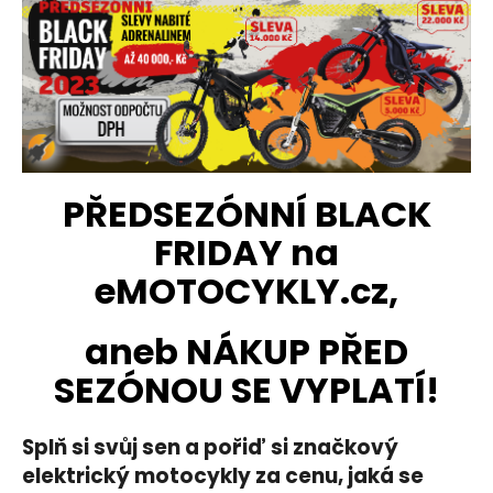
a
j
í
t
?
PŘEDSEZÓNNÍ BLACK
FRIDAY na
HLEDAT
eMOTOCYKLY.cz,
aneb NÁKUP PŘED
D
o
SEZÓNOU SE VYPLATÍ!
p
o
Splň si svůj sen a pořiď si značkový
r
u
elektrický motocykly za cenu, jaká se