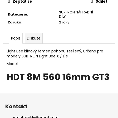
č
Zeptat se
Sdílet
u
j
SUR-RON NÁHRADNÍ
Kategorie
:
DÍLY
e
Záruka
:
2 roky
m
e
Popis
Diskuze
TALARIA
STING
Light Bee klínový řemen pohonu zesílený,
určeno pro
R
modely SUR-RON Light Bee X / L1e
L1E
8KW
Model
2024
BLACK
HDT 8M 560 16mm GT3
EDITION
-
HOMOLOGOVANÁ
135
Z
990
Kč
á
Kontakt
p
a
emotocykly
@
gmail.com