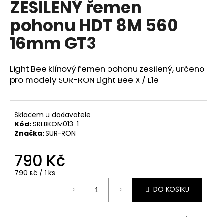
ZESÍLENÝ řemen
a
pohonu HDT 8M 560
j
í
16mm GT3
t
?
Light Bee klínový řemen pohonu zesílený,
určeno
pro modely SUR-RON Light Bee X / L1e
HLEDAT
Skladem u dodavatele
Kód:
SRLBKOM013-1
Značka:
SUR-RON
D
790 Kč
o
Měrná
790 Kč / 1 ks
p
cena:
o
DO KOŠÍKU
r
u