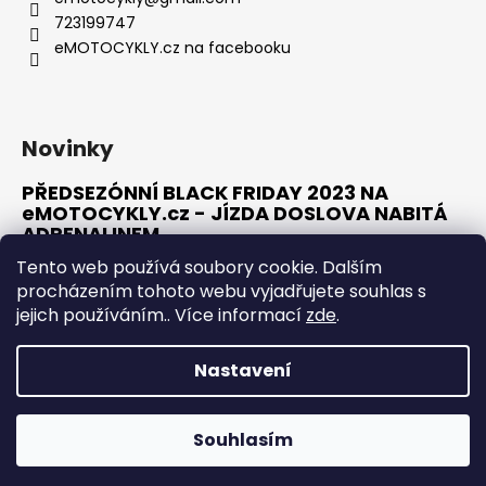
t
723199747
í
eMOTOCYKLY.cz na facebooku
Novinky
PŘEDSEZÓNNÍ BLACK FRIDAY 2023 NA
eMOTOCYKLY.cz - JÍZDA DOSLOVA NABITÁ
ADRENALINEM
10.1.2023
Tento web používá soubory cookie. Dalším
procházením tohoto webu vyjadřujete souhlas s
jejich používáním.. Více informací
zde
.
ARCHIV
Nastavení
Vytvořil Shoptet
OTEVŘELI JSME PRO VÁS NOVOU KAMENNOU PRODEJNU V
MOSTĚ. NEVÁHEJTE NÁS NAVŠTÍVIT NA ADRESE J. E. PURKYNĚ
Copyright 2026
eMOTOCYKLY.cz
. Všechna práva
274, MOST. VÍCE INFORMACÍ NALEZNETE POD ZÁLOŽKOU
Souhlasím
vyhrazena.
KONTAKTY.