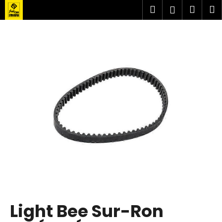
K
Přejít
Hledat
Náku
M
Přihlášen
na
o
obsah
Zpět
Zpět
košík
š
í
C
k
o
p
o
t
ř
e
b
u
j
e
t
Light Bee Sur-Ron
e
n