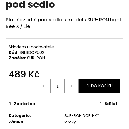
pod sedlo
a
j
Blatník zadní pod sedlo u modelu SUR-RON Light
í
Bee X / L1e
t
?
Skladem u dodavatele
Kód:
SRLBDOP002
Značka:
SUR-RON
HLEDAT
489 Kč
Měrná
DO KOŠÍKU
cena:
D
o
p
Zeptat se
Sdílet
o
Kategorie
:
SUR-RON DOPLŇKY
r
Záruka
:
2 roky
u