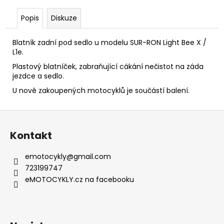
č
u
Popis
Diskuze
j
e
Blatník zadní pod sedlo u modelu SUR-RON Light Bee X /
m
L1e.
e
Plastový blatníček, zabraňující cákání nečistot na záda
jezdce a sedlo.
TC
U nově zakoupených motocyklů je součástí balení.
MAX
SPOKE
BLACK
Z
-
á
SUPER
Kontakt
SOCO
p
-
a
SILNIČNÍ
emotocykly
@
gmail.com
ELEKTRICKÝ
t
723199747
MOTOCYKL
í
VMOTO
eMOTOCYKLY.cz na facebooku
116
500
Kč