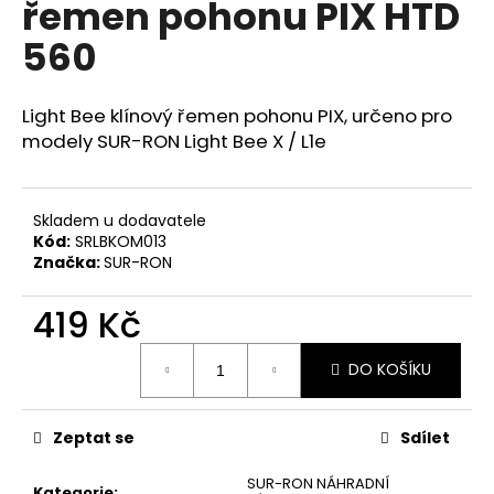
řemen pohonu PIX HTD
a
560
j
í
t
Light Bee klínový řemen pohonu PIX,
určeno pro
?
modely SUR-RON Light Bee X / L1e
Skladem u dodavatele
Kód:
SRLBKOM013
HLEDAT
Značka:
SUR-RON
419 Kč
D
Měrná
DO KOŠÍKU
o
cena:
p
o
Zeptat se
Sdílet
r
u
SUR-RON NÁHRADNÍ
Kategorie
: