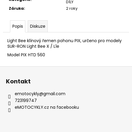
č
DÍLY
u
Záruka
:
2 roky
j
e
m
Popis
Diskuze
e
Light Bee klínový řemen pohonu PIX,
určeno pro modely
SUR-RON Light Bee X / L1e
LIGHT
Model PIX HTD 560
BEE
SUR-
RON
Z
ZESÍLENÝ
ŘEMEN
á
Kontakt
POHONU
p
HDT
8M
a
emotocykly
@
gmail.com
560
t
16MM
723199747
GT3
í
eMOTOCYKLY.cz na facebooku
790
Kč