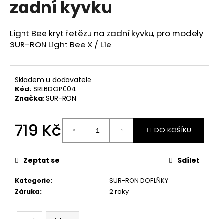
zadní kyvku
a
j
Light Bee kryt řetězu na zadní kyvku,
pro modely
í
SUR-RON Light Bee X / L1e
t
?
Skladem u dodavatele
Kód:
SRLBDOP004
Značka:
SUR-RON
HLEDAT
719 Kč
DO KOŠÍKU
Měrná
cena:
D
Zeptat se
Sdílet
o
p
Kategorie
:
SUR-RON DOPLŇKY
o
Záruka
:
2 roky
r
u