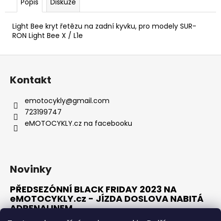
č
Popis
Diskuze
u
j
Light Bee kryt řetězu na zadní kyvku,
pro modely SUR-
e
RON Light Bee X / L1e
m
e
Z
á
Kontakt
p
TC
MAX
a
emotocykly
@
gmail.com
SPOKE
t
BLACK
723199747
-
í
eMOTOCYKLY.cz na facebooku
SUPER
SOCO
-
SILNIČNÍ
ELEKTRICKÝ
Novinky
MOTOCYKL
VMOTO
PŘEDSEZÓNNÍ BLACK FRIDAY 2023 NA
116
eMOTOCYKLY.cz - JÍZDA DOSLOVA NABITÁ
500
Kč
ADRENALINEM