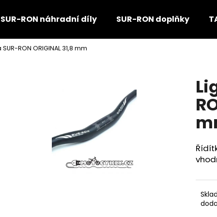
SUR-RON náhradní díly
SUR-RON doplňky
T
tka SUR-RON ORIGINAL 31,8 mm
Co potřebujete najít?
Li
HLEDAT
RO
m
Doporučujeme
Řídít
vhodn
Skla
doda