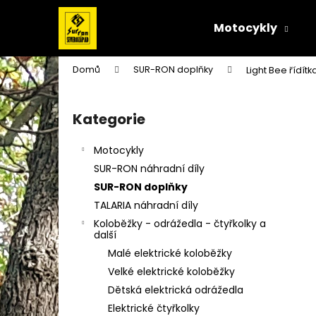
K
Přejít
na
o
Motocykly
obsah
Zpět
Zpět
š
do
do
í
Domů
SUR-RON doplňky
Light Bee řídí
k
obchodu
obchodu
P
o
Kategorie
Přeskočit
s
kategorie
t
Motocykly
r
SUR-RON náhradní díly
a
SUR-RON doplňky
n
TALARIA náhradní díly
n
Koloběžky - odrážedla - čtyřkolky a
í
další
p
Malé elektrické koloběžky
a
Velké elektrické koloběžky
n
Dětská elektrická odrážedla
e
Elektrické čtyřkolky