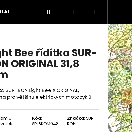
Hledat
Přihlášení
Nákupní
ALARIA náhradní díly
Koloběžky - odrážedla - čty
košík
ght Bee řídítka SUR-
N ORIGINAL 31,8
m
ka SUR-RON Light Bee X ORIGINAL,
á pro většinu elektrických motocyklů.
Následující
dem u
Kód:
Značka:
SUR-
vatele
SRLBKOM048
RON