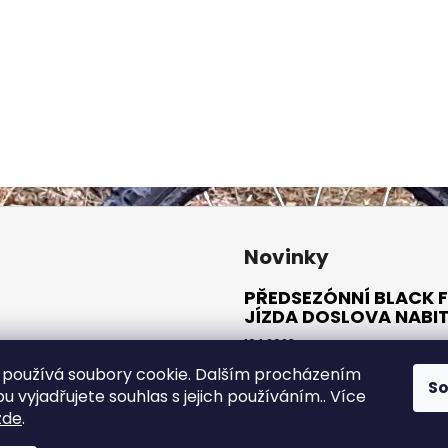
Novinky
PŘEDSEZÓNNÍ BLACK F
JÍZDA DOSLOVA NABI
10.1.2023
používá soubory cookie. Dalším procházením
S
ARCHIV
 vyjadřujete souhlas s jejich používáním.. Více
zde
.