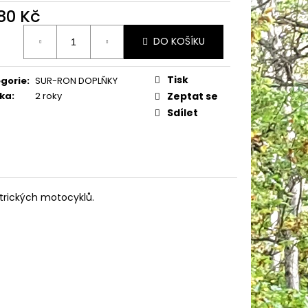
LACK - SUPER SOCO -
480 Kč
RICKÝ MOTOCYKL
ná
DO KOŠÍKU
:
Tisk
gorie
:
SUR-RON DOPLŇKY
ka
:
2 roky
Zeptat se
Sdílet
ktrických motocyklů.