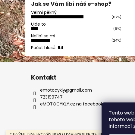
Jak se Vám líbí náš e-shop?
Velmi pěkný
(67%)
Ujde to
(9%)
Nelíbí se mi
(24%)
Počet hlasů:
54
Z
á
Kontakt
p
a
emotocykly
@
gmail.com
t
723199747
í
eMOTOCYKLY.cz na facebooku
Tento web 
tohoto webu
informací
OTEVŘELI JSME PRO VÁS NOVOU KAMENNOU PRODEJNU V MOSTĚ.