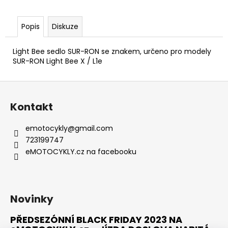
č
u
j
Popis
Diskuze
e
m
Light Bee sedlo SUR-RON se znakem, u
rčeno pro modely
e
SUR-RON Light Bee X / L1e
Z
TALARIA
STING
á
PRO
Kontakt
p
MX5
/HOMOLOGACE
a
emotocykly
@
gmail.com
-
t
BRZDOVÝ
723199747
KOTOUČ
í
eMOTOCYKLY.cz na facebooku
PŘEDNÍ
/
ZADNÍ
399
Kč
Novinky
PŘEDSEZÓNNÍ BLACK FRIDAY 2023 NA