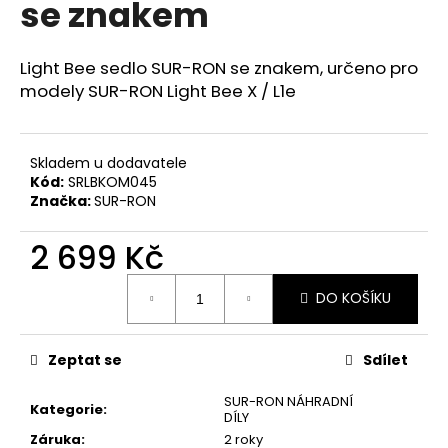
se znakem
a
j
Light Bee sedlo SUR-RON se znakem, u
rčeno pro
í
modely SUR-RON Light Bee X / L1e
t
?
Skladem u dodavatele
Kód:
SRLBKOM045
Značka:
SUR-RON
HLEDAT
2 699 Kč
Měrná
DO KOŠÍKU
cena:
D
o
p
Zeptat se
Sdílet
o
SUR-RON NÁHRADNÍ
r
Kategorie
:
DÍLY
u
Záruka
:
2 roky