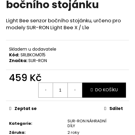
bočního stojánku
a
j
Light Bee senzor bočního stojánku,
určeno pro
í
modely SUR-RON Light Bee X / L1e
t
?
Skladem u dodavatele
Kód:
SRLBKOM015
Značka:
SUR-RON
HLEDAT
459 Kč
Měrná
DO KOŠÍKU
cena:
D
o
p
Zeptat se
Sdílet
o
SUR-RON NÁHRADNÍ
r
Kategorie
:
DÍLY
u
Záruka
:
2 roky