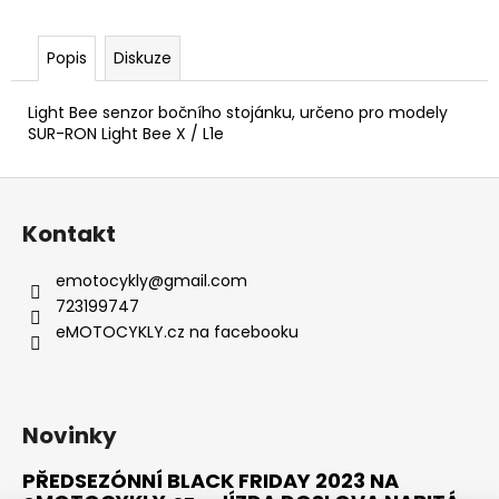
č
u
j
Popis
Diskuze
e
m
Light Bee senzor bočního stojánku,
určeno pro modely
e
SUR-RON Light Bee X / L1e
Z
TALARIA
STING
á
R
Kontakt
p
L1E
8KW
a
emotocykly
@
gmail.com
2024
t
ČERNÁ/ZELENÁ
723199747
-
í
eMOTOCYKLY.cz na facebooku
HOMOLOGOVANÁ
135
990
Kč
Novinky
PŘEDSEZÓNNÍ BLACK FRIDAY 2023 NA