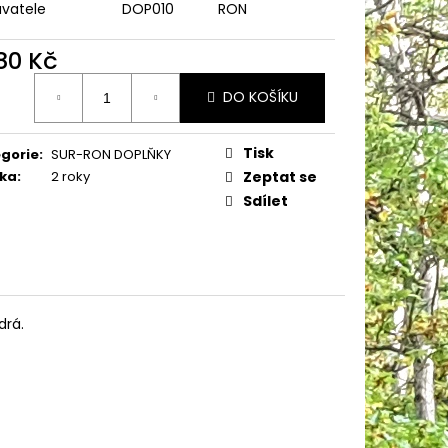
 L1E 8KW 2024
vatele
DOP010
RON
 - HOMOLOGOVANÁ
880 Kč
90 Kč
ná
DO KOŠÍKU
:
Tisk
gorie
:
SUR-RON DOPLŇKY
ka
:
2 roky
Zeptat se
Sdílet
drá.