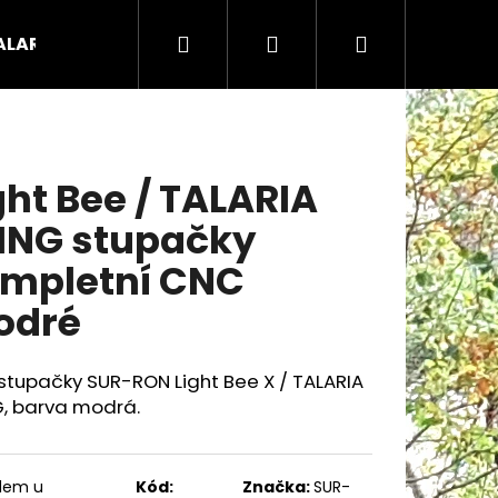
Hledat
Přihlášení
Nákupní
ALARIA náhradní díly
Koloběžky - odrážedla - čty
košík
ght Bee / TALARIA
ING stupačky
mpletní CNC
odré
stupačky SUR-RON Light Bee X / TALARIA
G, barva modrá.
Následující
dem u
Kód:
Značka:
SUR-