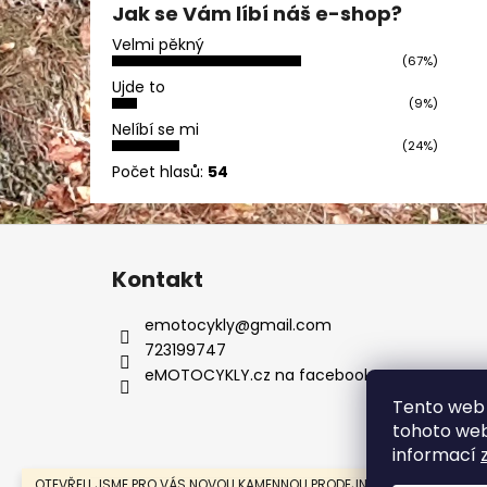
Jak se Vám líbí náš e-shop?
Velmi pěkný
(67%)
Ujde to
(9%)
Nelíbí se mi
(24%)
Počet hlasů:
54
Z
á
Kontakt
p
a
emotocykly
@
gmail.com
t
723199747
í
eMOTOCYKLY.cz na facebooku
Tento web 
tohoto webu
informací
OTEVŘELI JSME PRO VÁS NOVOU KAMENNOU PRODEJNU V MOSTĚ.