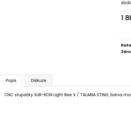
CITI 60V 45AH BLUE - SUPER SOCO -
TALARIA STING R
doda
SILNIČNÍ ELEKTRICKÝ MOTOCYKL
ČERNÁ/MODRÁ
VMOTO
119 990 Kč
1 
94 500 Kč
Původně:
135 9
Měr
cena
Kate
Záru
Popis
Diskuze
CNC stupačky SUR-RON Light Bee X / TALARIA STING, barva mo