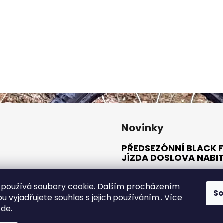
Novinky
PŘEDSEZÓNNÍ BLACK F
JÍZDA DOSLOVA NABI
10.1.2023
používá soubory cookie. Dalším procházením
S
ARCHIV
 vyjadřujete souhlas s jejich používáním.. Více
zde
.