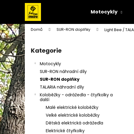
K
Přejít
na
o
Motocykly
obsah
Zpět
Zpět
š
do
do
í
Domů
SUR-RON doplňky
Light Bee / TA
k
obchodu
obchodu
P
o
Kategorie
Přeskočit
s
kategorie
t
Motocykly
r
SUR-RON náhradní díly
a
SUR-RON doplňky
n
TALARIA náhradní díly
n
Koloběžky - odrážedla - čtyřkolky a
í
další
p
Malé elektrické koloběžky
a
Velké elektrické koloběžky
n
Dětská elektrická odrážedla
e
Elektrické čtyřkolky