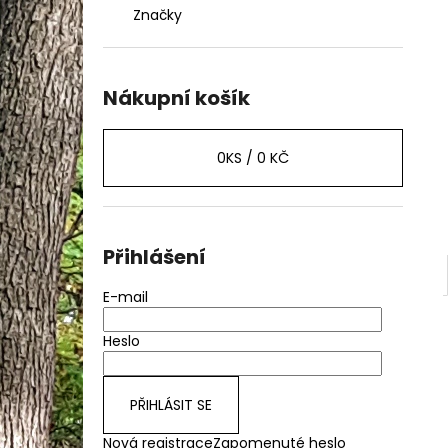
STASH - SUPER SOCO - SILNIČNÍ
l
Značky
ELEKTRICKÝ MOTOCYKL VMOTO
192 500 Kč
Nákupní košík
0
KS /
0 KČ
Přihlášení
E-mail
Heslo
PŘIHLÁSIT SE
Nová registrace
Zapomenuté heslo