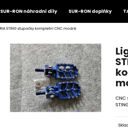
SUR-RON náhradní díly
SUR-RON doplňky
T
LARIA STING stupačky kompletní CNC modré
Co potřebujete najít?
Li
HLEDAT
ST
ko
Doporučujeme
m
CNC 
STIN
Skla