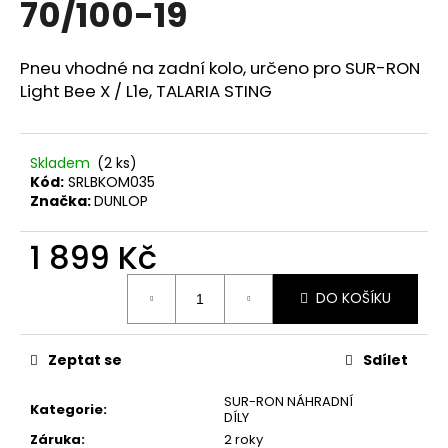
70/100-19
a
j
Pneu vhodné na zadní kolo, určeno pro SUR-RON
í
Light Bee X / L1e, TALARIA STING
t
?
Skladem
(2 ks)
Kód:
SRLBKOM035
Značka:
DUNLOP
HLEDAT
1 899 Kč
Měrná
DO KOŠÍKU
cena:
D
o
p
Zeptat se
Sdílet
o
SUR-RON NÁHRADNÍ
r
Kategorie
:
DÍLY
u
Záruka
:
2 roky