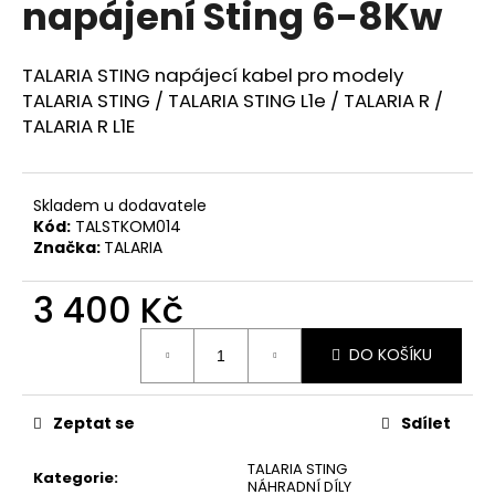
napájení Sting 6-8Kw
a
j
TALARIA STING napájecí kabel pro modely
í
TALARIA STING / TALARIA STING L1e / TALARIA R /
t
TALARIA R L1E
?
Skladem u dodavatele
Kód:
TALSTKOM014
Značka:
TALARIA
HLEDAT
3 400 Kč
Měrná
D
DO KOŠÍKU
cena:
o
p
o
Zeptat se
Sdílet
r
TALARIA STING
u
Kategorie
:
NÁHRADNÍ DÍLY