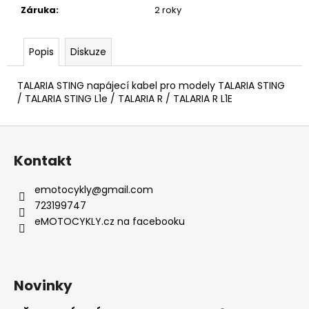
č
Záruka
:
2 roky
u
j
e
Popis
Diskuze
m
e
TALARIA STING napájecí kabel pro modely TALARIA STING
/ TALARIA STING L1e / TALARIA R / TALARIA R L1E
TALARIA
STING
Z
PRO
á
MX5
Kontakt
/HOMOLOGACE
p
-
a
BRZDOVÝ
emotocykly
@
gmail.com
KOTOUČ
t
723199747
PŘEDNÍ
í
eMOTOCYKLY.cz na facebooku
/
ZADNÍ
399
Kč
Novinky