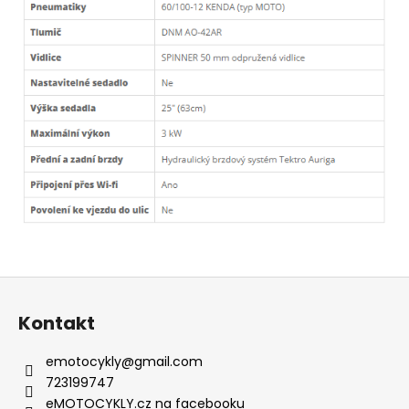
Z
á
Kontakt
p
a
emotocykly
@
gmail.com
t
723199747
í
eMOTOCYKLY.cz na facebooku