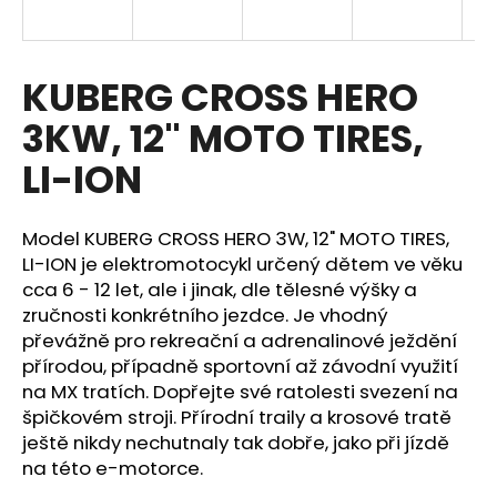
a
j
í
KUBERG CROSS HERO
t
3KW, 12" MOTO TIRES,
?
LI-ION
Model KUBERG CROSS HERO 3W, 12" MOTO TIRES,
HLEDAT
LI-ION je elektromotocykl určený dětem ve věku
cca 6 - 12 let, ale i jinak, dle tělesné výšky a
zručnosti konkrétního jezdce. Je vhodný
převážně pro rekreační a adrenalinové ježdění
D
přírodou, případně sportovní až závodní využití
o
na MX tratích. Dopřejte své ratolesti svezení na
p
špičkovém stroji. Přírodní traily a krosové tratě
o
ještě nikdy nechutnaly tak dobře, jako při jízdě
r
na této e-motorce.
u