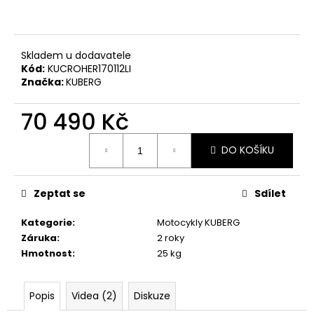
č
u
j
e
Skladem u dodavatele
m
Kód:
KUCROHER170112LI
e
Značka:
KUBERG
70 490 Kč
TC
MAX
Měrná
SPOKE
DO KOŠÍKU
cena:
BLACK
-
SUPER
SOCO
Zeptat se
Sdílet
-
SILNIČNÍ
Kategorie
:
Motocykly KUBERG
ELEKTRICKÝ
Záruka
:
2 roky
MOTOCYKL
VMOTO
Hmotnost
:
25 kg
116
500
Kč
Popis
Videa (2)
Diskuze