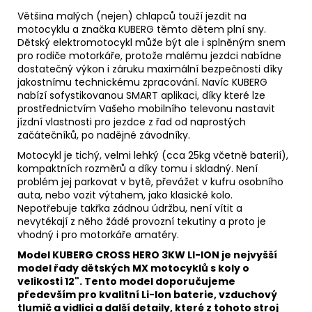
Většina malých (nejen) chlapců touží jezdit na
motocyklu a značka KUBERG těmto dětem plní sny.
Dětský elektromotocykl může být ale i splněným snem
pro rodiče motorkáře, protože malému jezdci nabídne
dostatečný výkon i záruku maximální bezpečnosti díky
jakostnímu technickému zpracování. Navíc KUBERG
nabízí sofystikovanou SMART aplikaci, díky které lze
prostřednictvím Vašeho mobilního televonu nastavit
jízdní vlastnosti pro jezdce z řad od naprostých
začátečníků, po nadějné závodníky.
Motocykl je tichý, velmi lehký (cca 25kg včetně baterií),
kompaktních rozměrů a díky tomu i skladný. Není
problém jej parkovat v bytě, převážet v kufru osobního
auta, nebo vozit výtahem, jako klasické kolo.
Nepotřebuje takřka zádnou údržbu, není vítit a
nevytékají z něho žádé provozní tekutiny a proto je
vhodný i pro motorkáře amatéry.
Model KUBERG CROSS HERO 3KW LI-ION je nejvyšší
model řady dětských MX motocyklů s koly o
velikosti 12". Tento model doporučujeme
především pro kvalitní Li-Ion baterie, vzduchový
tlumič a vidlici a další detaily, které z tohoto stroj