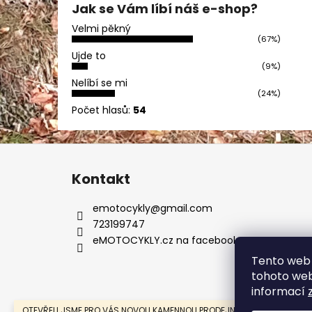
Jak se Vám líbí náš e-shop?
Velmi pěkný
(67%)
Ujde to
(9%)
Nelíbí se mi
(24%)
Počet hlasů:
54
Z
á
Kontakt
p
a
emotocykly
@
gmail.com
t
723199747
í
eMOTOCYKLY.cz na facebooku
Tento web 
tohoto webu
informací
OTEVŘELI JSME PRO VÁS NOVOU KAMENNOU PRODEJNU V MOSTĚ.