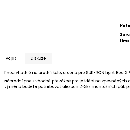
CPX PRO OLIVE (OLIVOVĚ ZELENÁ) -
CITI 60V 45AH 
Měr
SUPER SOCO - SILNIČNÍ ELEKTRICKÝ
SILNIČNÍ ELEKT
cena
SKÚTR VMOTO
VMOTO
154 990 Kč
94 500 Kč
Kate
Záru
Hmo
Popis
Diskuze
Pneu vhodné na přední kolo, určeno pro SUR-RON Light Bee X /
Náhradní pneu vhodné převážně pro ježdění na zpevněných ces
výměnu budete potřebovat alespoň 2-3ks montážních pák p