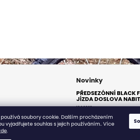
Novinky
PŘEDSEZÓNNÍ BLACK F
JÍZDA DOSLOVA NABI
10.1.2023
používá soubory cookie. Dalším procházením
S
ARCHIV
 vyjadřujete souhlas s jejich používáním.. Více
zde
.