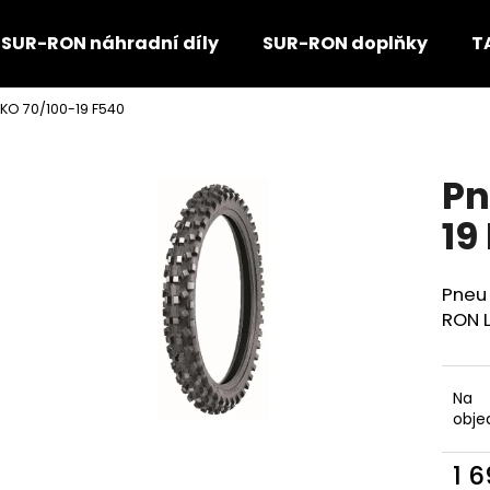
SUR-RON náhradní díly
SUR-RON doplňky
T
KO 70/100-19 F540
Co potřebujete najít?
Pn
HLEDAT
19
Pneu 
Doporučujeme
RON L
Na
obje
1 