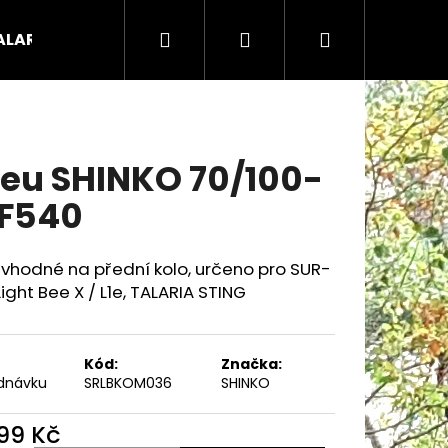
Hledat
Přihlášení
Nákupní
ALARIA náhradní díly
Koloběžky - odrážedla - čty
košík
eu SHINKO 70/100-
 F540
vhodné na přední kolo, určeno pro SUR-
ight Bee X / L1e, TALARIA STING
Kód:
Značka:
dnávku
SRLBKOM036
SHINKO
Následující
699 Kč