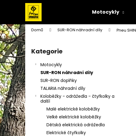
K
Přejít
na
o
Motocykly
obsah
Zpět
Zpět
š
do
do
í
Domů
SUR-RON náhradní díly
Pneu SHIN
k
obchodu
obchodu
P
o
Kategorie
Přeskočit
s
kategorie
t
Motocykly
r
SUR-RON náhradní díly
a
SUR-RON doplňky
n
TALARIA náhradní díly
n
Koloběžky - odrážedla - čtyřkolky a
í
další
p
Malé elektrické koloběžky
a
Velké elektrické koloběžky
n
Dětská elektrická odrážedla
e
Elektrické čtyřkolky