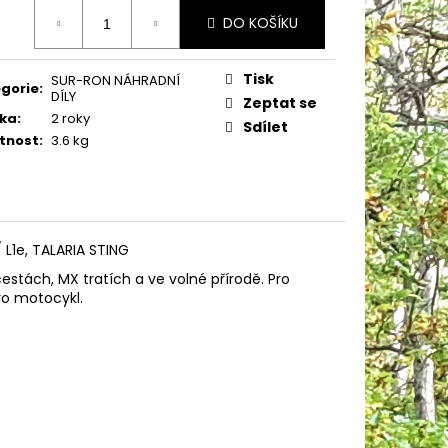
BLUE - SUPER SOCO -
ná
RICKÝ MOTOCYKL
DO KOŠÍKU
:
Tisk
SUR-RON NÁHRADNÍ
gorie
:
DÍLY
Zeptat se
ka
:
2 roky
Sdílet
tnost
:
3.6 kg
 L1e, TALARIA STING
tách, MX tratích a ve volné přírodě. Pro
ro motocykl.