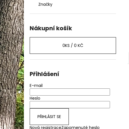
LIGHT BEE BLATNÍK ZADNÍ POD SEDLO
l
Značky
489 Kč
Nákupní košík
0
KS /
0 KČ
Přihlášení
E-mail
Heslo
PŘIHLÁSIT SE
Nová registrace
Zapomenuté heslo