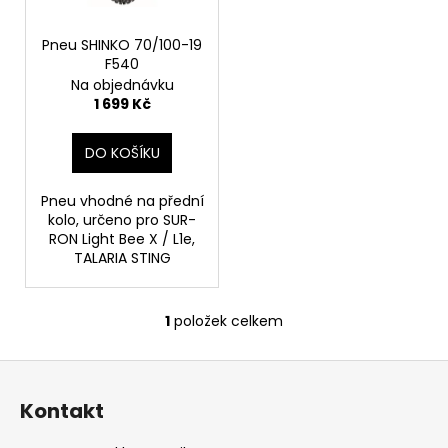
d
r
a
u
o
j
Pneu SHINKO 70/100-19
k
F540
d
í
Na objednávku
t
u
t
1 699 Kč
ů
k
?
t
DO KOŠÍKU
ů
Pneu vhodné na přední
kolo, určeno pro SUR-
HLEDAT
RON Light Bee X / L1e,
TALARIA STING
D
1
položek celkem
O
o
v
p
Z
l
o
á
á
r
Kontakt
d
p
u
a