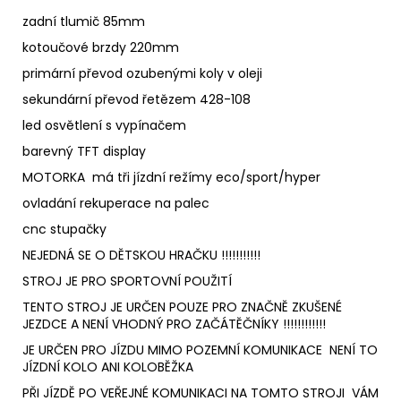
zadní tlumič 85mm
kotoučové brzdy 220mm
primární převod ozubenými koly v oleji
sekundární převod řetězem 428-108
led osvětlení s vypínačem
barevný TFT display
MOTORKA má tři jízdní režímy eco/sport/hyper
ovladání rekuperace na palec
cnc stupačky
NEJEDNÁ SE O DĚTSKOU HRAČKU !!!!!!!!!!!
STROJ JE PRO SPORTOVNÍ POUŽITÍ
TENTO STROJ JE URČEN POUZE PRO ZNAČNĚ ZKUŠENÉ
JEZDCE A NENÍ VHODNÝ PRO ZAČÁTĚČNÍKY !!!!!!!!!!!!
JE URČEN PRO JÍZDU MIMO POZEMNÍ KOMUNIKACE NENÍ TO
JÍZDNÍ KOLO ANI KOLOBĚŽKA
PŘI JÍZDĚ PO VEŘEJNÉ KOMUNIKACI NA TOMTO STROJI VÁM