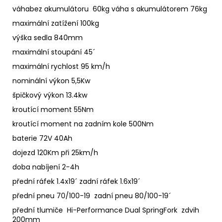
váhabez akumulátoru 60kg váha s akumulátorem 76kg
maximální zatížení 100kg
výška sedla 840mm
maximální stoupání 45´
maximální rychlost 95 km/h
nominální výkon 5,5Kw
špičkový výkon 13.4kw
kroutící moment 55Nm
kroutící moment na zadním kole 500Nm
baterie 72V 40Ah
dojezd 120Km při 25km/h
doba nabíjení 2-4h
přední ráfek 1.4x19´ zadní ráfek 1.6x19´
přední pneu 70/100-19 zadní pneu 80/100-19´
přední tlumiče Hi-Performance Dual SpringFork zdvih
200mm