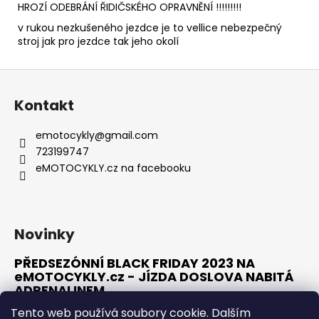
HROZÍ ODEBRÁNÍ ŘIDIČSKÉHO OPRAVNĚNÍ !!!!!!!!!
v rukou nezkušeného jezdce je to vellice nebezpečný
stroj jak pro jezdce tak jeho okolí
Z
á
Kontakt
p
a
emotocykly
@
gmail.com
t
723199747
í
eMOTOCYKLY.cz na facebooku
Novinky
PŘEDSEZÓNNÍ BLACK FRIDAY 2023 NA
eMOTOCYKLY.cz - JÍZDA DOSLOVA NABITÁ
ADRENALINEM
10.1.2023
Tento web používá soubory cookie. Dalším