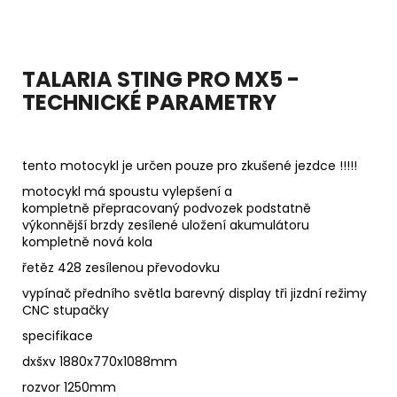
TALARIA STING PRO MX5 -
TECHNICKÉ PARAMETRY
tento motocykl je určen pouze pro zkušené jezdce !!!!!
motocykl má spoustu vylepšení a
kompletně přepracovaný podvozek podstatně
výkonnější brzdy zesílené uložení akumulátoru
kompletně nová kola
řetěz 428 zesílenou převodovku
vypínač předního světla barevný display tři jizdní režimy
CNC stupačky
specifikace
dxšxv 1880x770x1088mm
rozvor 1250mm