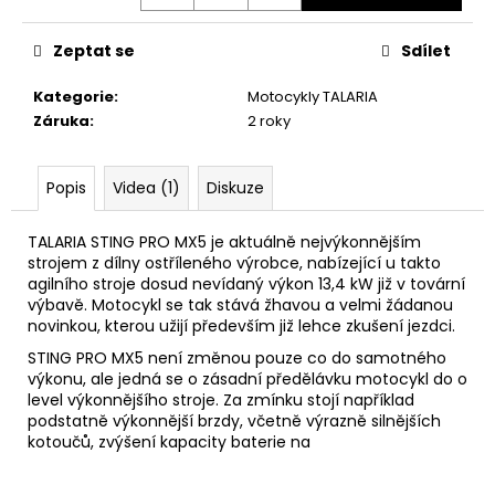
č
u
j
Zeptat se
Sdílet
e
m
Kategorie
:
Motocykly TALARIA
e
Záruka
:
2 roky
Popis
Videa (1)
Diskuze
TC
MAX
SPOKE
TALARIA STING PRO MX5 je aktuálně nejvýkonnějším
BLACK
strojem z dílny ostříleného výrobce, nabízející u takto
-
SUPER
agilního stroje dosud nevídaný výkon 13,4 kW již v tovární
SOCO
výbavě. Motocykl se tak stává žhavou a velmi žádanou
-
novinkou, kterou užijí především již lehce zkušení jezdci.
SILNIČNÍ
ELEKTRICKÝ
STING PRO MX5 není změnou pouze co do samotného
MOTOCYKL
výkonu, ale jedná se o zásadní předělávku motocykl do o
VMOTO
level výkonnějšího stroje. Za zmínku stojí například
podstatně výkonnější brzdy, včetně výrazně silnějších
116
kotoučů, zvýšení kapacity baterie na
500
Kč