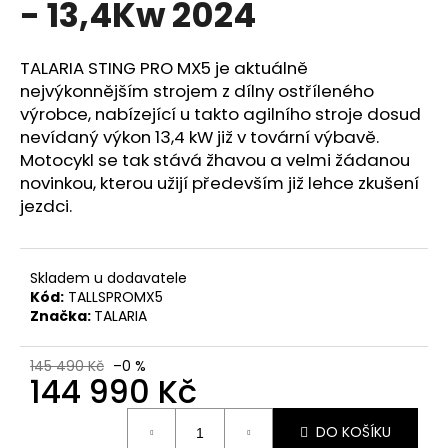
- 13,4Kw 2024
a
j
TALARIA STING PRO MX5 je aktuálně
í
nejvýkonnějším strojem z dílny ostříleného
t
výrobce, nabízející u takto agilního stroje dosud
?
nevídaný výkon 13,4 kW již v tovární výbavě.
Motocykl se tak stává žhavou a velmi žádanou
novinkou, kterou užijí především již lehce zkušení
jezdci.
HLEDAT
Skladem u dodavatele
Kód:
TALLSPROMX5
D
Značka:
TALARIA
o
p
145 490 Kč
–0 %
144 990 Kč
o
r
Měrná
u
DO KOŠÍKU
cena: