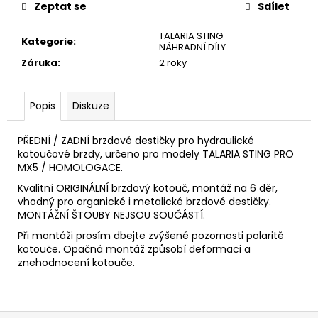
č
Zeptat se
Sdílet
u
j
TALARIA STING
Kategorie
:
e
NÁHRADNÍ DÍLY
m
Záruka
:
2 roky
e
Popis
Diskuze
CITI
60V
PŘEDNÍ / ZADNÍ brzdové destičky pro hydraulické
45AH
kotoučové brzdy, určeno pro modely TALARIA STING PRO
BLUE
MX5 / HOMOLOGACE.
-
SUPER
Kvalitní ORIGINÁLNÍ brzdový kotouč, montáž na 6 děr,
SOCO
vhodný pro organické i metalické brzdové destičky.
-
MONTÁŽNÍ ŠTOUBY NEJSOU SOUČÁSTÍ.
SILNIČNÍ
ELEKTRICKÝ
Při montáži prosím dbejte zvýšené pozornosti polaritě
MOTOCYKL
kotouče. Opačná montáž způsobí deformaci a
VMOTO
znehodnocení kotouče.
94
500
Kč