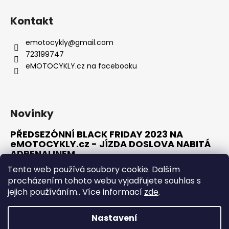
Z
á
Kontakt
p
a
emotocykly
@
gmail.com
t
723199747
í
eMOTOCYKLY.cz na facebooku
Novinky
PŘEDSEZÓNNÍ BLACK FRIDAY 2023 NA
eMOTOCYKLY.cz - JÍZDA DOSLOVA NABITÁ
ADRENALINEM
10.1.2023
Tento web používá soubory cookie. Dalším
procházením tohoto webu vyjadřujete souhlas s
jejich používáním.. Více informací
zde
.
ARCHIV
Nastavení
Vytvořil Shoptet