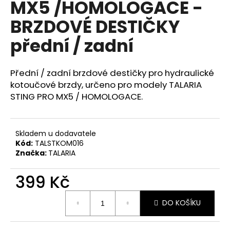
MX5 /HOMOLOGACE -
a
BRZDOVÉ DESTIČKY
j
í
přední / zadní
t
?
Přední / zadní brzdové destičky pro hydraulické
kotoučové brzdy, určeno pro modely TALARIA
STING PRO MX5 / HOMOLOGACE.
HLEDAT
Skladem u dodavatele
Kód:
TALSTKOM016
Značka:
TALARIA
D
o
399 Kč
p
Měrná
o
DO KOŠÍKU
cena:
r
u