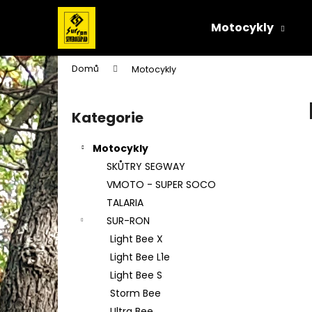
K
Přejít
na
o
Motocykly
obsah
Zpět
Zpět
š
do
do
í
Domů
Motocykly
k
obchodu
obchodu
P
o
Kategorie
Přeskočit
s
kategorie
t
Motocykly
r
SKŮTRY SEGWAY
a
VMOTO - SUPER SOCO
n
TALARIA
n
SUR-RON
í
Light Bee X
p
Light Bee L1e
a
Light Bee S
n
Storm Bee
e
Ultra Bee