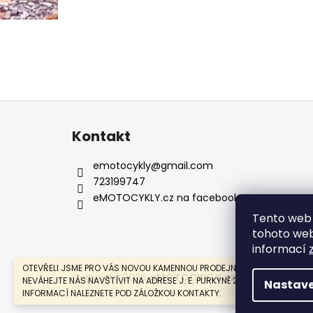
Z
á
Kontakt
p
a
emotocykly
@
gmail.com
t
723199747
í
eMOTOCYKLY.cz na facebooku
Tento web 
tohoto webu
informací
OTEVŘELI JSME PRO VÁS NOVOU KAMENNOU PRODEJNU V MOSTĚ.
Copyright 2026
eMOTOCYKLY.cz
. Všechna práv
NEVÁHEJTE NÁS NAVŠTÍVIT NA ADRESE J. E. PURKYNĚ 274, MOST. VÍCE
Nastave
INFORMACÍ NALEZNETE POD ZÁLOŽKOU KONTAKTY.