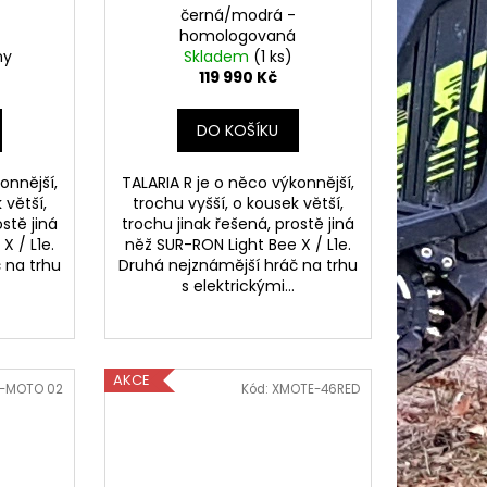
-
černá/modrá -
homologovaná
ny
Skladem
(1 ks)
119 990 Kč
DO KOŠÍKU
onnější,
TALARIA R je o něco výkonnější,
 větší,
trochu vyšší, o kousek větší,
stě jiná
trochu jinak řešená, prostě jiná
X / L1e.
něž SUR-RON Light Bee X / L1e.
 na trhu
Druhá nejznámější hráč na trhu
s elektrickými...
AKCE
-MOTO 02
Kód:
XMOTE-46RED