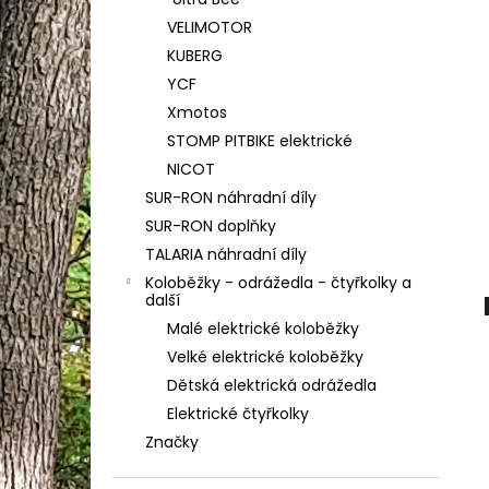
CPX PRO OLIVE (OLIVOVĚ ZELENÁ) -
l
SUPER SOCO - SILNIČNÍ ELEKTRICKÝ
VELIMOTOR
SKÚTR VMOTO
KUBERG
154 990 Kč
YCF
Xmotos
STOMP PITBIKE elektrické
NICOT
SUR-RON náhradní díly
SUR-RON doplňky
TALARIA náhradní díly
Koloběžky - odrážedla - čtyřkolky a
další
Malé elektrické koloběžky
Velké elektrické koloběžky
Dětská elektrická odrážedla
Elektrické čtyřkolky
Značky