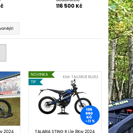
Kč
116 500 Kč
vanější
NOVINKA
CK EDITION
Kód:
TALLSRL1E BLUE2
TIP
135
990
KČ
–11 %
Kw 2024
TALARIA STING R L1e 8Kw 2024