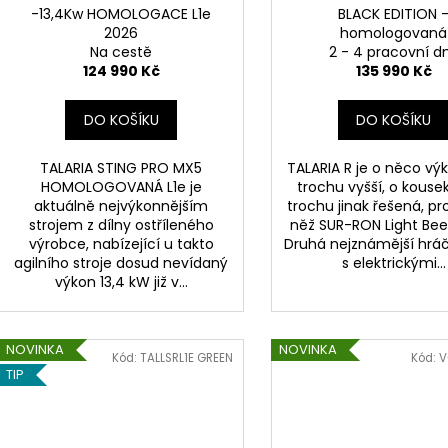
-13,4Kw HOMOLOGACE L1e
BLACK EDITION 
u
2026
homologovaná
k
Na cestě
2 - 4 pracovní d
t
124 990 Kč
135 990 Kč
ů
DO KOŠÍKU
DO KOŠÍKU
TALARIA STING PRO MX5
TALARIA R je o něco výk
HOMOLOGOVANÁ L1e je
trochu vyšší, o kousek
aktuálně nejvýkonnějším
trochu jinak řešená, pro
strojem z dílny ostříleného
něž SUR-RON Light Bee 
výrobce, nabízející u takto
Druhá nejznámější hráč
agilního stroje dosud nevídaný
s elektrickými...
výkon 13,4 kW již v...
NOVINKA
NOVINKA
Kód:
TALLSRL1E GREEN
Kód:
V
TIP