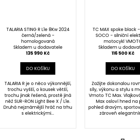
TALARIA STING R L1e 8Kw 2024
TC MAX spoke black -
černá/zelená -
SOCO - silniční elekt
homologovaná
motocykl VMOT
Skladem u dodavatele
Skladem u dodava
135 990 Kč
116 500 Kč
DO KOŠÍKU
DO KOŠÍKU
TALARIA R je o něco výkonnější,
Zažijte dokonalou ro
trochu vyšší, o kousek větší,
síly, výkonu a stylu s
trochu jinak řešená, prostě jiná
Vmoto TC Max. Vlajkov
něž SUR-RON Light Bee X / L1e.
Max osloví hned na 
Druhá nejznámější hráč na trhu
pohled dravým, sportov
s elektrickými...
zároveň elegantním