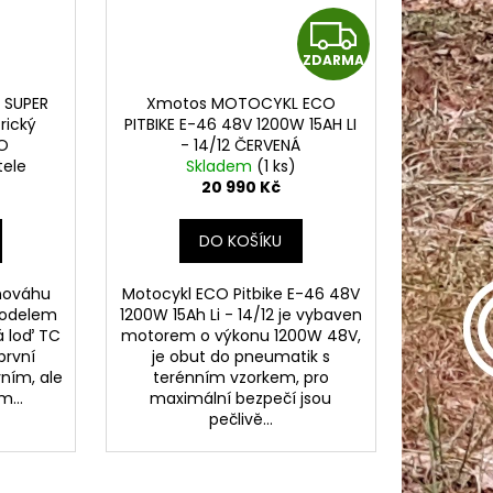
Z
ZDARMA
D
 SUPER
Xmotos MOTOCYKL ECO
A
rický
PITBIKE E-46 48V 1200W 15AH LI
O
- 14/12 ČERVENÁ
R
tele
Skladem
(1 ks)
20 990 Kč
M
DO KOŠÍKU
A
vnováhu
Motocykl ECO Pitbike E-46 48V
 modelem
1200W 15Ah Li - 14/12 je vybaven
á loď TC
motorem o výkonu 1200W 48V,
první
je obut do pneumatik s
ním, ale
terénním vzorkem, pro
...
maximální bezpečí jsou
pečlivě...