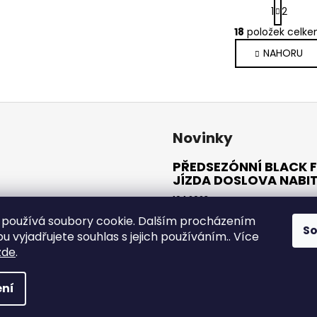
S
1
2
t
r
18
položek celk
O
á
v
NAHORU
n
l
k
o
á
v
d
á
a
n
c
Novinky
í
í
p
PŘEDSEZÓNNÍ BLACK F
r
JÍZDA DOSLOVA NABI
v
10.1.2023
k
používá soubory cookie. Dalším procházením
y
S
ARCHIV
 vyjadřujete souhlas s jejich používáním.. Více
v
zde
.
ý
p
a vyhrazena.
i
ní
s