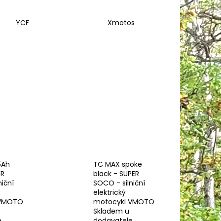
LACK - SUPER SOCO -
RICKÝ MOTOCYKL
YCF
Xmotos
5Ah
TC MAX spoke
ER
black - SUPER
iční
SOCO - silniční
elektrický
 VMOTO
motocykl VMOTO
Skladem u
e
dodavatele