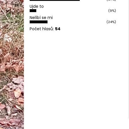
Ujde to
(9%)
Nelíbí se mi
(24%)
Počet hlasů:
54