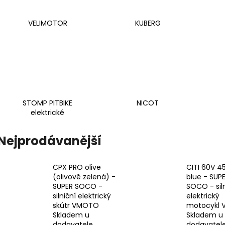
CITI 60V 45AH BLUE - SUPER SOCO -
TC MAX SPOKE B
SILNIČNÍ ELEKTRICKÝ MOTOCYKL
SILNIČNÍ ELEKT
VMOTO
VMOTO
VELIMOTOR
KUBERG
94 500 Kč
116 500 Kč
STOMP PITBIKE
NICOT
elektrické
Nejprodávanější
CPX PRO olive
CITI 60V 4
(olivově zelená) -
blue - SUP
SUPER SOCO -
SOCO - siln
silniční elektrický
elektrický
skútr VMOTO
motocykl
Skladem u
Skladem u
dodavatele
dodavatel