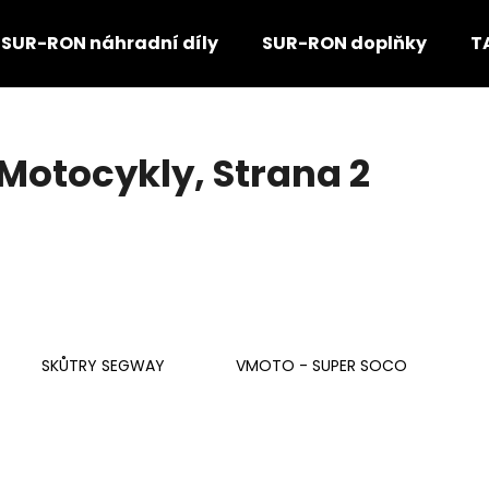
SUR-RON náhradní díly
SUR-RON doplňky
T
Co potřebujete najít?
Motocykly
, Strana 2
HLEDAT
Doporučujeme
SKŮTRY SEGWAY
VMOTO - SUPER SOCO